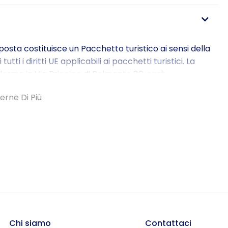
oposta costituisce un Pacchetto turistico ai sensi della
ti i diritti UE applicabili ai pacchetti turistici. La
lermo in Via Principe di Belmonte 80, sarà
 del Pacchetto turistico nella sua interezza.
erne Di Più
ai sensi della Direttiva (UE) 2015/2302 DIRETTIVA (UE)
GLIO del 25 novembre 2015.
Chi siamo
Contattaci