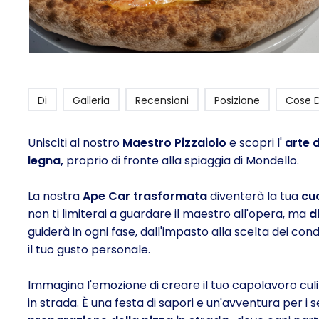
Di
Galleria
Recensioni
Posizione
Cose 
Unisciti al nostro
Maestro Pizzaiolo
e scopri l'
arte 
legna,
proprio di fronte alla spiaggia di Mondello.
La nostra
Ape Car trasformata
diventerà la tua
cuc
non ti limiterai a guardare il maestro all'opera, ma
d
guiderà in ogni fase, dall'impasto alla scelta dei con
il tuo gusto personale.
Immagina l'emozione di creare il tuo capolavoro culina
in strada. È una festa di sapori e un'avventura per i s