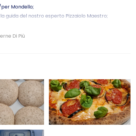
/per Mondello;
 la guida del nostro esperto Pizzaiolo Maestro;
r si è trasformata in una pizzeria mobile;
so aperitivo;
erne Di Più
ta nelle affascinanti vie di Mondello.