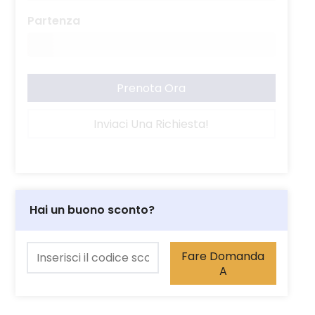
Partenza
Prenota Ora
Inviaci Una Richiesta!
Hai un buono sconto?
Fare Domanda
A