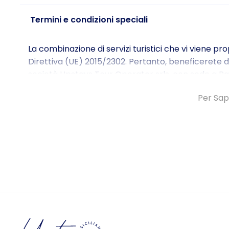
Termini e condizioni speciali
La combinazione di servizi turistici che vi viene pr
Direttiva (UE) 2015/2302. Pertanto, beneficerete di tut
società Upstays Tour Operator srls, con sede a Pa
pienamente responsabile della corretta esecuzione
Per Sap
Per ulteriori informazioni sui diritti fondamentali 
2015/2302 DEL PARLAMENTO EUROPEO E DEL CONSI
Per maggiori dettagli, clicca qui.