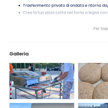
Trasferimento privato di andata e ritorno da
Crea la tua pizza cotta nel forno a legna con
Impara in un ambiente unico: la nostra Ape Ca
Sorseggiate bevande locali durante un delizio
Per Sap
Assaporate la vostra creazione appena sforna
Galleria