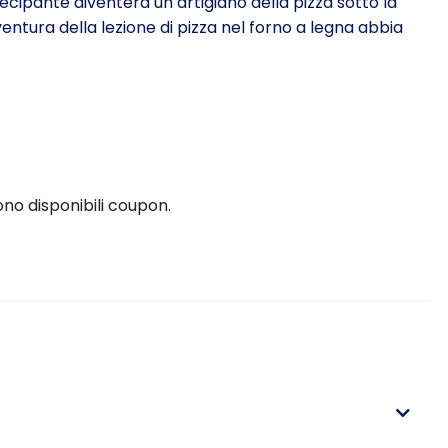
ecipante diventerà un artigiano della pizza sotto la
entura della lezione di pizza nel forno a legna abbia
o disponibili coupon.