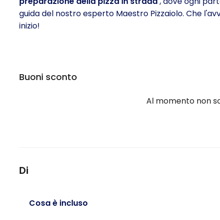
preparazione della pizza in strada
, dove ogni part
guida del nostro esperto Maestro Pizzaiolo. Che l'avv
inizio!
Buoni sconto
Al momento non son
Di
Cosa è incluso